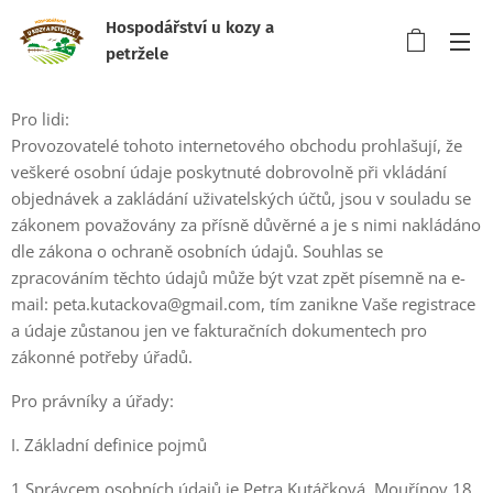
Hospodářství u kozy a
petržele
Pro lidi:
Provozovatelé tohoto internetového obchodu prohlašují, že
veškeré osobní údaje poskytnuté dobrovolně při vkládání
objednávek a zakládání uživatelských účtů, jsou v souladu se
zákonem považovány za přísně důvěrné a je s nimi nakládáno
dle zákona o ochraně osobních údajů. Souhlas se
zpracováním těchto údajů může být vzat zpět písemně na e-
mail: peta.kutackova@gmail.com, tím zanikne Vaše registrace
a údaje zůstanou jen ve fakturačních dokumentech pro
zákonné potřeby úřadů.
Pro právníky a úřady:
I. Základní definice pojmů
1.Správcem osobních údajů je Petra Kutáčková, Mouřínov 18,