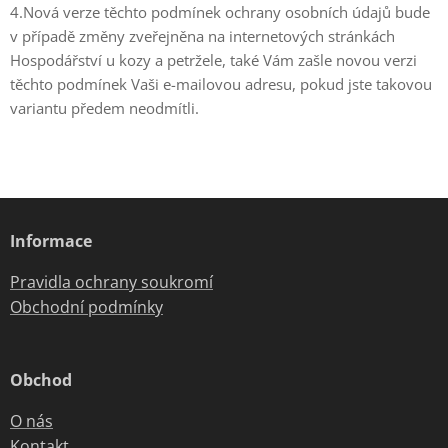
4.Nová verze těchto podmínek ochrany osobních údajů bude
v případě změny zveřejněna na internetových stránkách
Hospodářství u kozy a petržele, také Vám zašle novou verzi
těchto podmínek Vaši e-mailovou adresu, pokud jste takovou
variantu předem neodmítli.
Informace
Pravidla ochrany soukromí
Obchodní podmínky
Obchod
O nás
Kontakt