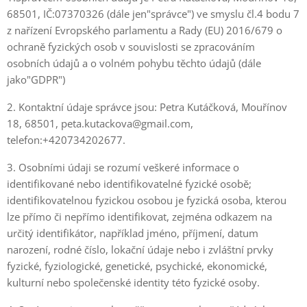
68501, IČ:07370326 (dále jen"správce") ve smyslu čl.4 bodu 7
z nařízení Evropského parlamentu a Rady (EU) 2016/679 o
ochraně fyzických osob v souvislosti se zpracováním
osobních údajů a o volném pohybu těchto údajů (dále
jako"GDPR")
2. Kontaktní údaje správce jsou: Petra Kutáčková, Mouřínov
18, 68501, peta.kutackova@gmail.com,
telefon:+420734202677.
3. Osobními údaji se rozumí veškeré informace o
identifikované nebo identifikovatelné fyzické osobě;
identifikovatelnou fyzickou osobou je fyzická osoba, kterou
lze přímo či nepřímo identifikovat, zejména odkazem na
určitý identifikátor, například jméno, příjmení, datum
narození, rodné číslo, lokační údaje nebo i zvláštní prvky
fyzické, fyziologické, genetické, psychické, ekonomické,
kulturní nebo společenské identity této fyzické osoby.