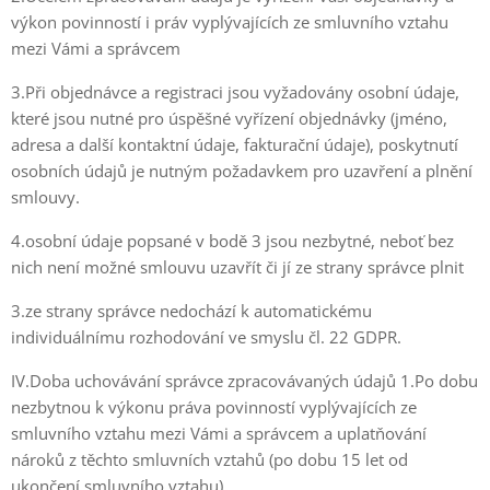
výkon povinností i práv vyplývajících ze smluvního vztahu
mezi Vámi a správcem
3.Při objednávce a registraci jsou vyžadovány osobní údaje,
které jsou nutné pro úspěšné vyřízení objednávky (jméno,
adresa a další kontaktní údaje, fakturační údaje), poskytnutí
osobních údajů je nutným požadavkem pro uzavření a plnění
smlouvy.
4.osobní údaje popsané v bodě 3 jsou nezbytné, neboť bez
nich není možné smlouvu uzavřít či jí ze strany správce plnit
3.ze strany správce nedochází k automatickému
individuálnímu rozhodování ve smyslu čl. 22 GDPR.
IV.Doba uchovávání správce zpracovávaných údajů 1.Po dobu
nezbytnou k výkonu práva povinností vyplývajících ze
smluvního vztahu mezi Vámi a správcem a uplatňování
nároků z těchto smluvních vztahů (po dobu 15 let od
ukončení smluvního vztahu).