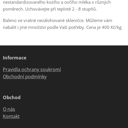
nestandardizovaného kozího a ovčího mléka v různých
poměrech. Uchovávejte při teplotě 2 - 8 stupňů.
Baleno ve vratné nezálohované skleničce. Můžeme vám
nabalit i jiné množství podle Vaší potřeby. Cena je 400 Kč/kg.
Informace
Pravidla ochrany soukromí
Obchodní podmínky
Obchod
O nás
Kontakt