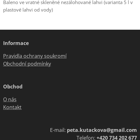
Baleno ve vratné skleněné nezálohované lahvi (varianta 5 l v
plastové lahvi od vody)
Informace
Pravidla ochrany soukromí
Obchodní podmínky
Obchod
O nás
Kontakt
E-mail:
peta.kutackova@gmail.com
Telefon:
+420 734 202 677