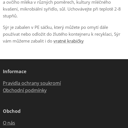
a ovčího mléka v různých poměrech, kultury mléčného
kvašení, mikrobiální syřidlo, sůl. Uchovávejte při teplotě 2-8
stupňů.
Sýr je zabalen v PE sáčku, který můžete po omytí dále
používat nebo odložit do žlutého kontejneru k recyklaci, Sýr
vám můžeme zabalit i do
vratné krabičky
Informace
Pravidla ochrany soukromí
Obchodní podmínky
Obchod
O nás