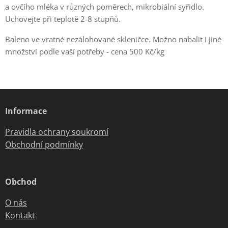
a ovčího mléka v různých poměrech, mikrobiální syřidlo.
Uchovejte při teplotě 2-8 stupňů.
Baleno ve vratné nezálohované skleničce. Možno nabalit i jiné
množství podle vaší potřeby - cena 500 Kč/kg
Informace
Pravidla ochrany soukromí
Obchodní podmínky
Obchod
O nás
Kontakt