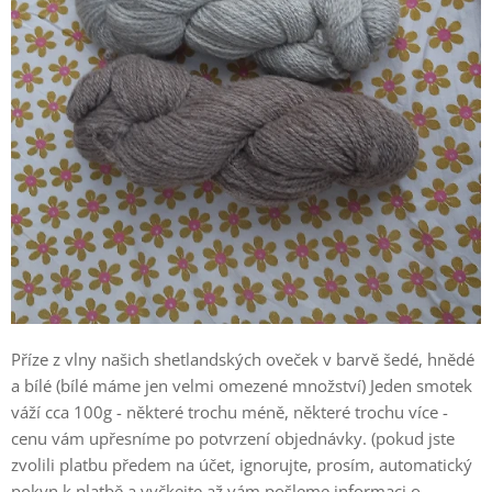
Příze z vlny našich shetlandských oveček v barvě šedé, hnědé
a bílé (bílé máme jen velmi omezené množství) Jeden smotek
váží cca 100g - některé trochu méně, některé trochu více -
cenu vám upřesníme po potvrzení objednávky. (pokud jste
zvolili platbu předem na účet, ignorujte, prosím, automatický
pokyn k platbě a vyčkejte až vám pošleme informaci o